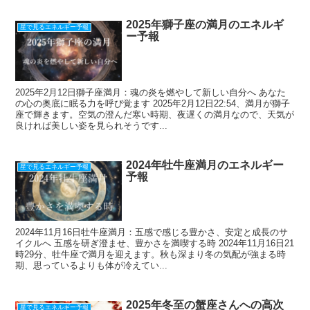
2025年獅子座の満月のエネルギ
星で見るエネルギー予報
ー予報
2025年2月12日獅子座満月：魂の炎を燃やして新しい自分へ あなた
の心の奥底に眠る力を呼び覚ます 2025年2月12日22:54、満月が獅子
座で輝きます。空気の澄んだ寒い時期、夜遅くの満月なので、天気が
良ければ美しい姿を見られそうです...
2024年牡牛座満月のエネルギー
星で見るエネルギー予報
予報
2024年11月16日牡牛座満月：五感で感じる豊かさ、安定と成長のサ
イクルへ 五感を研ぎ澄ませ、豊かさを満喫する時 2024年11月16日21
時29分、牡牛座で満月を迎えます。秋も深まり冬の気配が強まる時
期、思っているよりも体が冷えてい...
2025年冬至の蟹座さんへの高次
星で見るエネルギー予報