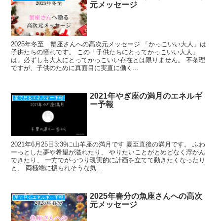
元メッセージ
2025年冬至 蟹座さんへの高次元メッセージ 「かっこいい大人」は
子供たちの憧れです。 この「子供たちにとってかっこいい大人」
は、必ずしも大人にとってかっこいい存在とは限りません。 不条理
ですが、子供のために真面目に実直に働く...
2021年やぎ座の満月のエネルギ
星で見るエネルギー予報
ー予報
2021年6月25日3:39に山羊座の満月です 夏至直後の満月です。 ふわ
ーっとした夢や希望が溢れたり、 やりたいことがとめどなく浮かん
できたり、 一方でがっつり現実的に計画を立てて動きたくなったり
と、 両極端に振られそうな気...
2025年春分の魚座さんへの高次
星で見るエネルギー予報
元メッセージ