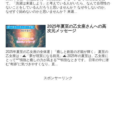
て、「洗濯は来週しよう」と考えている人がいたら、なんて合理性の
ないことをしているんだろうと思いませんか？ なぜ今しないのか、
なぜすぐ始めないのかと思いませんか？ 来週...
2025年夏至の乙女座さんへの高
星で見るエネルギー予報
次元メッセージ
2025年夏至の乙女座の全体運｜「癒しと創造の才能が輝く」 夏至の
乙女座は：🌊「夢が現実になる前兆」🌊 2025年の夏至は、乙女座に
とって**"情熱と癒しの力が高まる"**特別なときです。 日常の中に潜
む“奇跡”に気づきやすくなり、直...
スポンサーリンク