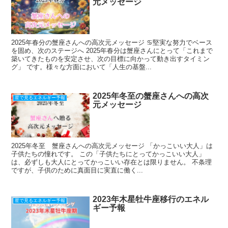
元メッセージ
2025年春分の蟹座さんへの高次元メッセージ ♋️堅実な努力でベース
を固め、次のステージへ 2025年春分は蟹座さんにとって「これまで
築いてきたものを安定させ、次の目標に向かって動き出すタイミン
グ」 です。様々な方面において「人生の基盤...
2025年冬至の蟹座さんへの高次
星で見るエネルギー予報
元メッセージ
2025年冬至 蟹座さんへの高次元メッセージ 「かっこいい大人」は
子供たちの憧れです。 この「子供たちにとってかっこいい大人」
は、必ずしも大人にとってかっこいい存在とは限りません。 不条理
ですが、子供のために真面目に実直に働く...
2023年木星牡牛座移行のエネル
星で見るエネルギー予報
ギー予報