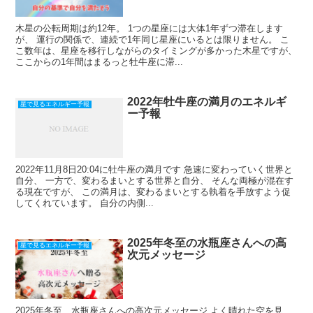
木星の公転周期は約12年。 1つの星座には大体1年ずつ滞在します
が、 運行の関係で、連続で1年同じ星座にいるとは限りません。 こ
こ数年は、星座を移行しながらのタイミングが多かった木星ですが、
ここからの1年間はまるっと牡牛座に滞...
2022年牡牛座の満月のエネルギ
星で見るエネルギー予報
ー予報
2022年11月8日20:04に牡牛座の満月です 急速に変わっていく世界と
自分、 一方で、変わるまいとする世界と自分、 そんな両極が混在す
る現在ですが、 この満月は、変わるまいとする執着を手放すよう促
してくれています。 自分の内側...
2025年冬至の水瓶座さんへの高
星で見るエネルギー予報
次元メッセージ
2025年冬至 水瓶座さんへの高次元メッセージ よく晴れた空を見