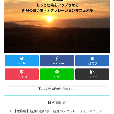
Twitter
Facebook
はてブ
Pocket
LINE
コピー
この記事は
約5分
で読めます。
目次
【蠍座編】新月の願い事・新月のデクラレーションマニュア