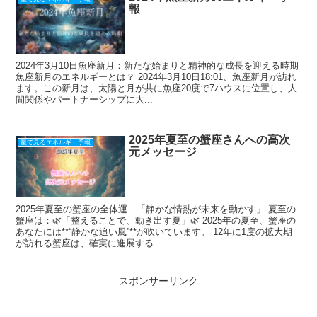
報
2024年3月10日魚座新月：新たな始まりと精神的な成長を迎える時期
魚座新月のエネルギーとは？ 2024年3月10日18:01、魚座新月が訪れ
ます。この新月は、太陽と月が共に魚座20度で7ハウスに位置し、人
間関係やパートナーシップに大...
2025年夏至の蟹座さんへの高次
星で見るエネルギー予報
元メッセージ
2025年夏至の蟹座の全体運｜「静かな情熱が未来を動かす」 夏至の
蟹座は：🌿「整えることで、動き出す夏」🌿 2025年の夏至、蟹座の
あなたには**“静かな追い風”**が吹いています。 12年に1度の拡大期
が訪れる蟹座は、確実に進展する...
スポンサーリンク