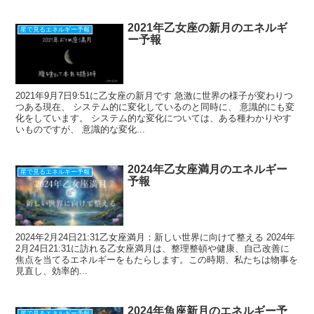
2021年乙女座の新月のエネルギ
星で見るエネルギー予報
ー予報
2021年9月7日9:51に乙女座の新月です 急激に世界の様子が変わりつ
つある現在、 システム的に変化しているのと同時に、 意識的にも変
化をしています。 システム的な変化については、ある種わかりやす
いものですが、 意識的な変化...
2024年乙女座満月のエネルギー
星で見るエネルギー予報
予報
2024年2月24日21:31乙女座満月：新しい世界に向けて整える 2024年
2月24日21:31に訪れる乙女座満月は、整理整頓や健康、自己改善に
焦点を当てるエネルギーをもたらします。この時期、私たちは物事を
見直し、効率的...
2024年魚座新月のエネルギー予
星で見るエネルギー予報