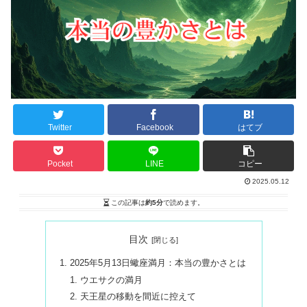
Twitter
Facebook
はてブ
Pocket
LINE
コピー
2025.05.12
この記事は
約5分
で読めます。
目次
2025年5月13日蠍座満月：本当の豊かさとは
ウエサクの満月
天王星の移動を間近に控えて