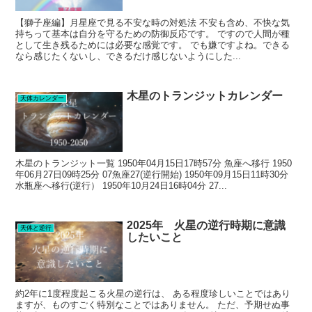
【獅子座編】月星座で見る不安な時の対処法 不安も含め、不快な気
持ちって基本は自分を守るための防御反応です。 ですので人間が種
として生き残るためには必要な感覚です。 でも嫌ですよね。できる
なら感じたくないし、できるだけ感じないようにした...
木星のトランジットカレンダー
天体カレンダー
木星のトランジット一覧 1950年04月15日17時57分 魚座へ移行 1950
年06月27日09時25分 07魚座27(逆行開始) 1950年09月15日11時30分
水瓶座へ移行(逆行） 1950年10月24日16時04分 27...
2025年 火星の逆行時期に意識
天体と逆行
したいこと
約2年に1度程度起こる火星の逆行は、 ある程度珍しいことではあり
ますが、ものすごく特別なことではありません。 ただ、予期せぬ事