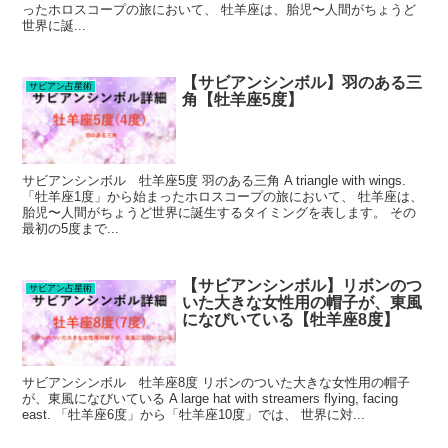
ったホロスコープの旅において、 牡羊座は、胎児〜人間がちょうど
世界に誕...
【サビアンシンボル】羽のある三
サビアン占星術
角【牡羊座5度】
サビアンシンボル 牡羊座5度 羽のある三角 A triangle with wings.
「牡羊座1度」から始まったホロスコープの旅において、 牡羊座は、
胎児〜人間がちょうど世界に誕生するタイミングを表します。 その
最初の5度まで...
【サビアンシンボル】リボンのつ
サビアン占星術
いた大きな女性用の帽子が、東風
になびいている【牡羊座8度】
サビアンシンボル 牡羊座8度 リボンのついた大きな女性用の帽子
が、東風になびいている A large hat with streamers flying, facing
east. 「牡羊座6度」から「牡羊座10度」では、 世界に対...