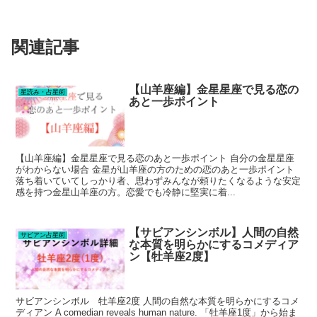
関連記事
【山羊座編】金星星座で見る恋の
星読み・占星術
あと一歩ポイント
【山羊座編】金星星座で見る恋のあと一歩ポイント 自分の金星星座
がわからない場合 金星が山羊座の方のための恋のあと一歩ポイント
落ち着いていてしっかり者、思わずみんなが頼りたくなるような安定
感を持つ金星山羊座の方。恋愛でも冷静に堅実に着...
【サビアンシンボル】人間の自然
サビアン占星術
な本質を明らかにするコメディア
ン【牡羊座2度】
サビアンシンボル 牡羊座2度 人間の自然な本質を明らかにするコメ
ディアン A comedian reveals human nature. 「牡羊座1度」から始ま