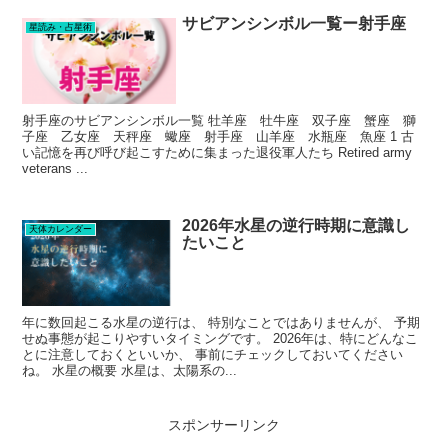
サビアンシンボル一覧ー射手座
星読み・占星術
射手座のサビアンシンボル一覧 牡羊座 牡牛座 双子座 蟹座 獅
子座 乙女座 天秤座 蠍座 射手座 山羊座 水瓶座 魚座 1 古
い記憶を再び呼び起こすために集まった退役軍人たち Retired army
veterans ...
2026年水星の逆行時期に意識し
天体カレンダー
たいこと
年に数回起こる水星の逆行は、 特別なことではありませんが、 予期
せぬ事態が起こりやすいタイミングです。 2026年は、特にどんなこ
とに注意しておくといいか、 事前にチェックしておいてください
ね。 水星の概要 水星は、太陽系の...
スポンサーリンク