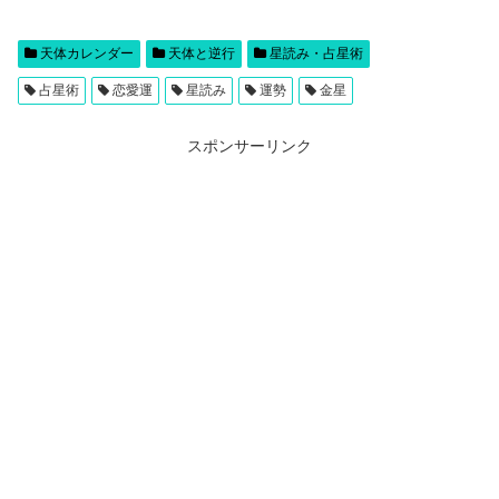
天体カレンダー
天体と逆行
星読み・占星術
占星術
恋愛運
星読み
運勢
金星
スポンサーリンク