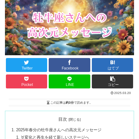
Twitter
Facebook
はてブ
Pocket
LINE
コピー
2025.03.20
この記事は
約3分
で読めます。
目次
2025年春分の牡牛座さんへの高次元メッセージ
♉️変化と再生を経て新しいステージへ