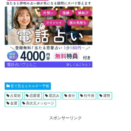
星で見るエネルギー予報
占星術
恋愛運
星読み
春分
牡牛座
運勢
金運
高次元メッセージ
スポンサーリンク