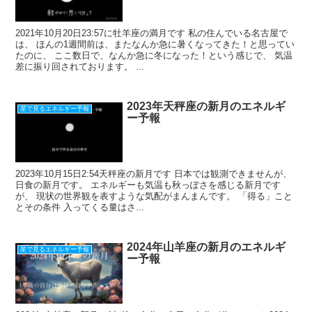
2021年10月20日23:57に牡羊座の満月です 私の住んでいる名古屋で
は、 ほんの1週間前は、またなんか急に暑くなってきた！と思ってい
たのに、 ここ数日で、なんか急に冬になった！という感じで、 気温
差に振り回されております。 ...
2023年天秤座の新月のエネルギ
星で見るエネルギー予報
ー予報
2023年10月15日2:54天秤座の新月です 日本では観測できませんが、
日食の新月です。 エネルギーも気温も秋っぽさを感じる新月です
が、 現状の世界観を表すような気配がまんまんです。 「得る」こと
とその条件 入ってくる量はさ...
2024年山羊座の新月のエネルギ
星で見るエネルギー予報
ー予報