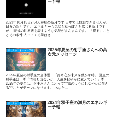
ー予報
2023年10月15日2:54天秤座の新月です 日本では観測できませんが、
日食の新月です。 エネルギーも気温も秋っぽさを感じる新月です
が、 現状の世界観を表すような気配がまんまんです。 「得る」こと
とその条件 入ってくる量はさ...
2025年夏至の射手座さんへの高
星で見るエネルギー予報
次元メッセージ
2025年夏至の射手座の全体運｜「好奇心が未来を動かす時」 夏至の
射手座は：🌟「情報と出会いが、人生を軽やかに変えていく」🌟
2025年の夏至は、射手座さんにとって**“風のようにしなやかに生き
る”**ことがテーマになります。 あなた...
2024年双子座の満月のエネルギ
星で見るエネルギー予報
ー予報