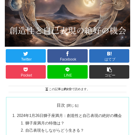
Twitter
Facebook
はてブ
Pocket
LINE
コピー
この記事は
約2分
で読めます。
目次
2024年1月26日獅子座満月：創造性と自己表現の絶好の機会
獅子座満月の特徴は？
自己表現をしながらどう生きる？